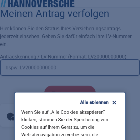
Meinen Antrag verfolgen
Hier können Sie den Status Ihres Versicherungsantrags
jederzeit einsehen. Geben Sie dafür einfach Ihre LV-Nummer
ein.
Antragskennung / LV-Nummer (Format: LV20000000000)
Alle ablehnen
Wenn Sie auf „Alle Cookies akzeptieren“
Anti-Roboter-Verifizierung
Hier klicken
klicken, stimmen Sie der Speicherung von
Friendly
Captcha ⇗
Cookies auf Ihrem Gerät zu, um die
Websitenavigation zu verbessern, die